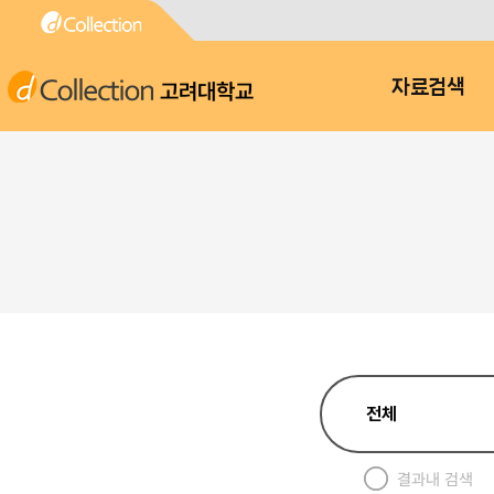
고려대학교
자료검색
결과내 검색