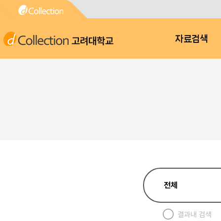
고려대학교
자료검색
결과내 검색