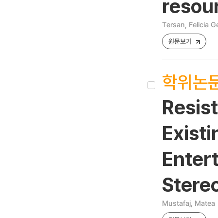
resou
Tersan, Felicia G
원문보기
학위논
Resis
Existi
Enter
Stereo
Mustafaj, Matea