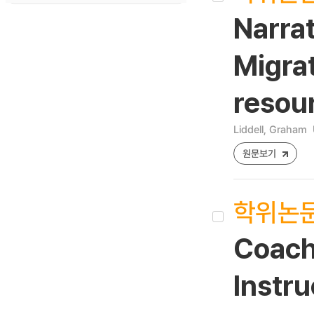
Narra
Migra
resou
Liddell, Graham
원문보기
학위논
Coachi
Instru