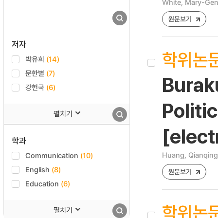
White, Mary-Gen
원문보기
저자
학위논
박유희
(14)
문한별
(7)
Buraku
강헌국
(6)
Politi
펼치기
[elect
학과
Huang, Qianqing
Communication
(10)
English
(8)
원문보기
Education
(6)
학위논
펼치기