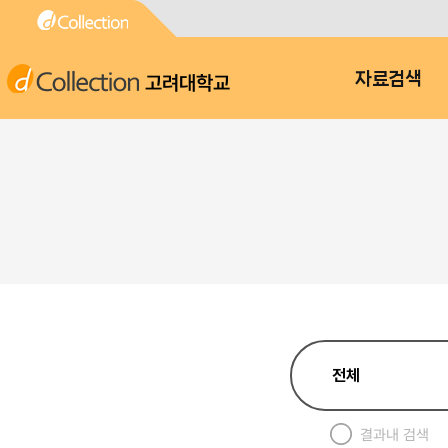
고려대학교
자료검색
결과내 검색