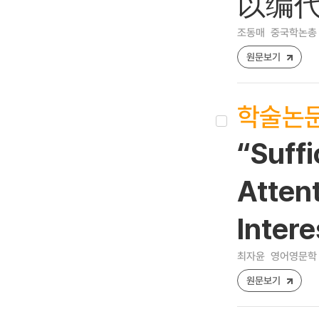
以编代
조동매
중국학논총 [12
원문보기
학술논
“Suffi
Attent
Intere
최자윤
영어영문학 [10
원문보기