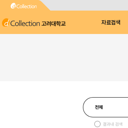
고려대학교
자료검색
결과내 검색