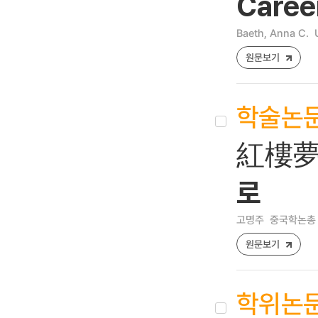
Caree
Baeth, Anna C.
원문보기
학술논
紅樓夢
로
고명주
중국학논총 [12
원문보기
학위논