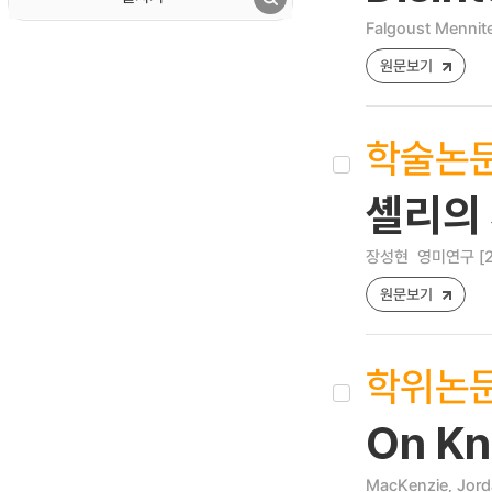
Falgoust Mennite
원문보기
학술논
셸리의
장성현
영미연구 [250
원문보기
학위논
On Kn
MacKenzie, Jord