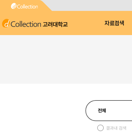
고려대학교
자료검색
결과내 검색