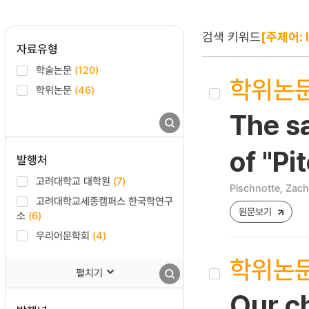
검색 키워드
[주제어: l
자료유형
학술논문
(120)
학위논
학위논문
(46)
The s
of "Pi
발행처
고려대학교 대학원
(7)
Pischnotte, Zach
고려대학교세종캠퍼스 한국학연구
원문보기
소
(6)
우리어문학회
(4)
학위논
펼치기
Our ch