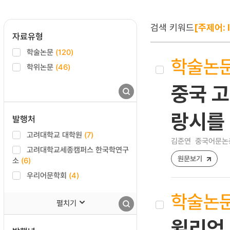
검색 키워드
[주제어: l
자료유형
학술논문
(120)
학술논
학위논문
(46)
중국 고
랑시를
발행처
고려대학교 대학원
(7)
김준연
중국어문논총 [
고려대학교세종캠퍼스 한국학연구
원문보기
소
(6)
우리어문학회
(4)
학술논
펼치기
윌리엄 