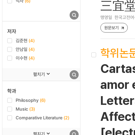
석사
(6)
三宜堂
맹영일
한국고전여성문학
원문보기
저자
김준현
(4)
학위논
안남일
(4)
이수현
(4)
Cartas
펼치기
amor e
학과
Letter
Philosophy
(6)
Music
(3)
Affect
Comparative Literature
(2)
[elect
펼치기