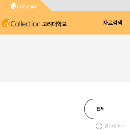
고려대학교
자료검색
결과내 검색