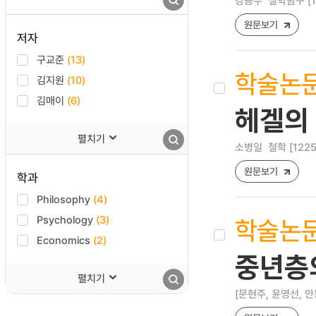
강용수
철학탐구 [159
원문보기
저자
구교준
(13)
학술논
김지원
(10)
김매이
(6)
헤겔의 
펼치기
소병일
철학 [1225-
원문보기
학과
Philosophy
(4)
Psychology
(3)
학술논
Economics
(2)
중년층
펼치기
[문현주, 윤영선, 안