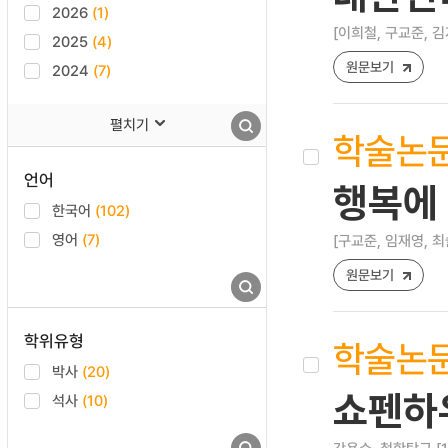
2026
(1)
[이희철, 구교준, 김
2025
(4)
원문보기
2024
(7)
펼치기
학술논
언어
행복에
한국어
(102)
영어
(7)
[구교준, 임재영, 최
원문보기
학위유형
학술논
박사
(20)
쇼펜하
석사
(10)