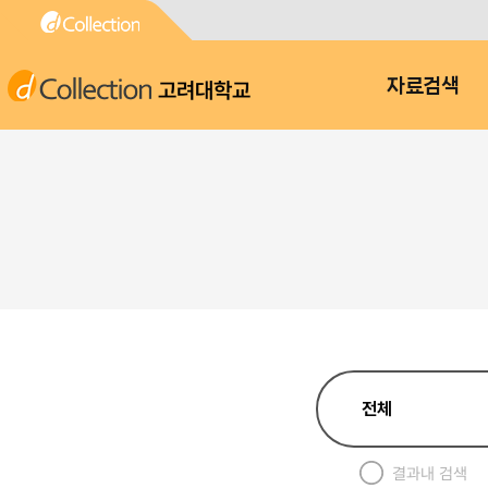
고려대학교
자료검색
결과내 검색