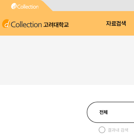
고려대학교
자료검색
결과내 검색