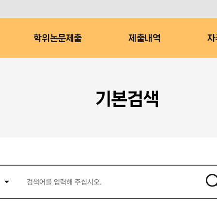
학위논문제출
제출내역
자
기본검색