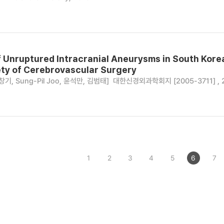
 Unruptured Intracranial Aneurysms in South Korea
ty of Cerebrovascular Surgery
기, Sung-Pil Joo, 윤석만, 김범태]
대한신경외과학회지 [2005-3711] , 2010
1
2
3
4
5
6
7