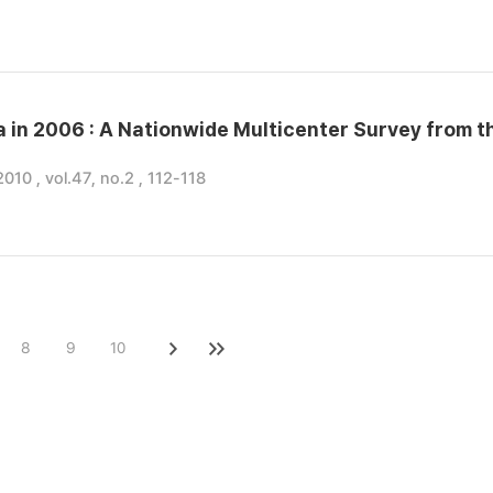
 in 2006 : A Nationwide Multicenter Survey from t
 , vol.47, no.2 , 112-118
8
9
10