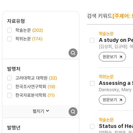
검색 키워드
[주제어: 
자료유형
학술논문
(202)
학술논문
학위논문
(174)
A study on P
[김성희, 김규태]
에
원문보기
발행처
학위논문
고려대학교 대학원
(32)
Assessing a 
한국조사연구학회
(19)
Dankosky, Mary 
한국자료분석학회
(11)
원문보기
펼치기
학술논문
Status of He
발행년
[양혁승, 최재욱, 윤석