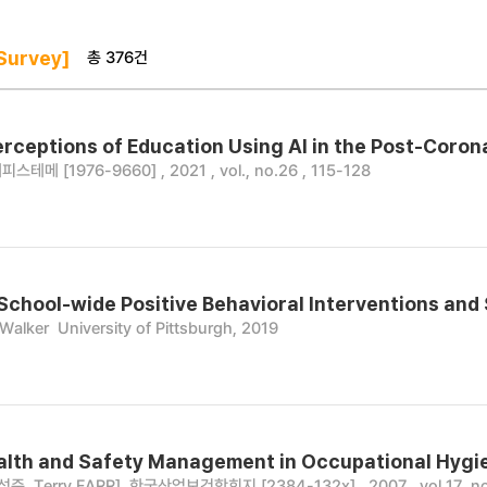
총 376건
Survey]
erceptions of Education Using AI in the Post-Coron
피스테메 [1976-9660] , 2021 , vol., no.26 , 115-128
School-wide Positive Behavioral Interventions an
Walker
University of Pittsburgh, 2019
alth and Safety Management in Occupational Hygie
준, Terry FARR]
한국산업보건학회지 [2384-132x] , 2007 , vol.17, no.