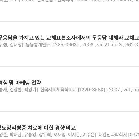
 무응답을 가지고 있는 교체표본조사에서의 무응답 대체와 교체그
유성, 김대영]
응용통계연구 [1225-066X] , 2008 , vol.21, no.3 , 361-3
경험 및 마케팅 전략
승재, 김장환, 박영기]
한국사회체육학회지 [1229-358X] , 2007 , vol., no.
당뇨망막병증 치료에 대한 경향 비교
영준, 박태관, 유승영, 장우혁, 오재령, 이지은, 이주은]
대한안과학회지 [0378-64