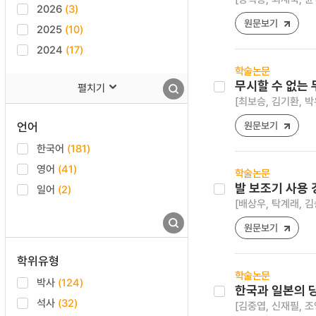
2026
(3)
원문보기
2025
(10)
2024
(17)
학술논문
무시할 수 없는
펼치기
[최보승, 김기환, 박
언어
원문보기
한국어
(181)
영어
(41)
학술논문
발 보조기 사용 
일어
(2)
[배상우, 탁계래, 김
원문보기
학위유형
학술논문
박사
(124)
한국과 일본의 
석사
(32)
[김중엽, 신재필, 조