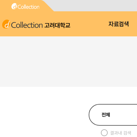
고려대학교
자료검색
결과내 검색