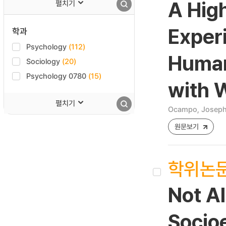
펼치기
A Hig
Exper
학과
Psychology
(112)
Human
Sociology
(20)
Psychology 0780
(15)
with 
펼치기
Ocampo, Josep
원문보기
학위논
Not Al
Socioe