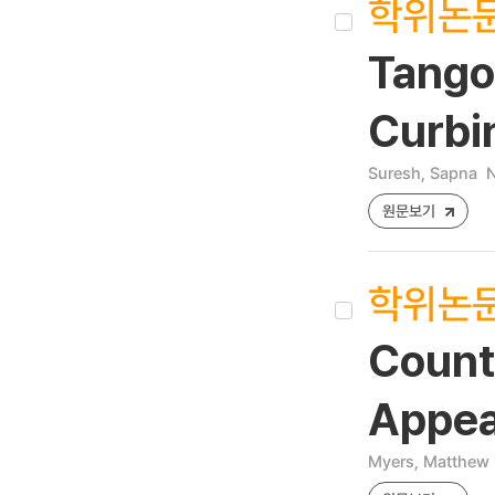
학위논
Tango
Curbi
Suresh, Sapna
N
원문보기
학위논
Count
Appea
Myers, Matthew