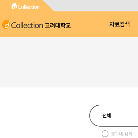
고려대학교
자료검색
결과내 검색