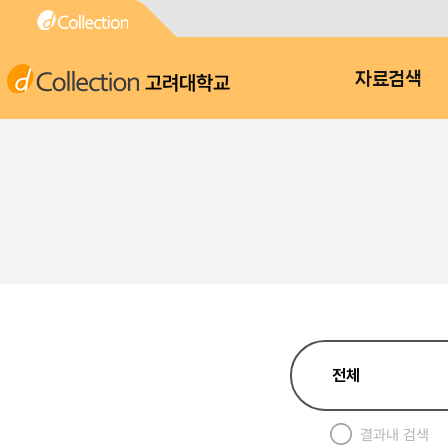
고려대학교
자료검색
결과내 검색