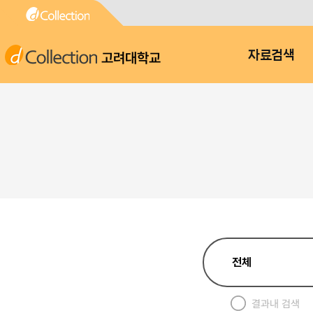
고려대학교
자료검색
결과내 검색