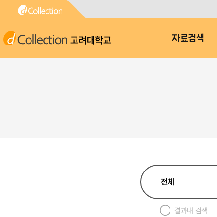
고려대학교
자료검색
결과내 검색