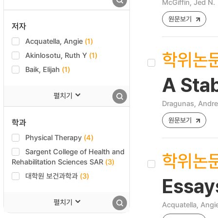
McGiffin, Jed N.
원문보기
저자
Acquatella, Angie
(1)
학위논
Akinlosotu, Ruth Y
(1)
Baik, Elijah
(1)
A Stab
펼치기
Dragunas, Andre
원문보기
학과
Physical Therapy
(4)
Sargent College of Health and
학위논
Rehabilitation Sciences SAR
(3)
대학원 보건과학과
(3)
Essays
펼치기
Acquatella, Angi