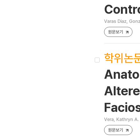
Contro
Varas Diaz, Gon
원문보기
학위논
Anatom
Alter
Facio
Vera, Kathryn A.
원문보기