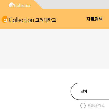
고려대학교
자료검색
결과내 검색