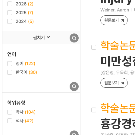
2026
(2)
Weiner, Aaron I
2025
(7)
원문보기
2024
(5)
펼치기
학술논
언어
미만성
영어
(122)
한국어
(30)
[강은영, 우옥희, 용
원문보기
학위유형
학술논
박사
(104)
흉강경
석사
(42)