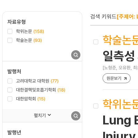
검색 키워드
[주제어: 
자료유형
학위논문
(158)
학술논
학술논문
(93)
일측성 
[노형준, 오유환, 최
발행처
원문보기
고려대학교 대학원
(77)
대한결핵및호흡기학회
(18)
대한암학회
(15)
학위논
펼치기
Lung E
발행년
Injury