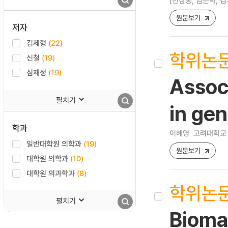
[민삼홍, 임춘학, 김
원문보기
저자
김제형
(22)
학위논
신철
(19)
심재정
(19)
Assoc
펼치기
in gen
학과
이혜영
고려대학교 
일반대학원 의학과
(19)
원문보기
대학원 의학과
(10)
대학원 의과학과
(8)
학위논
펼치기
Biomar