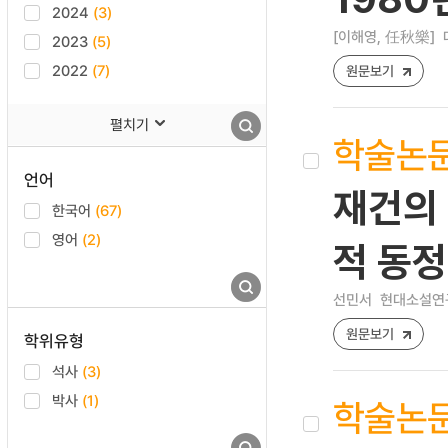
2024
(3)
[이해영, 任秋樂]
2023
(5)
2022
(7)
원문보기
펼치기
학술논
언어
재건의 
한국어
(67)
영어
(2)
적 동
선민서
현대소설연구 [
원문보기
학위유형
석사
(3)
박사
(1)
학술논