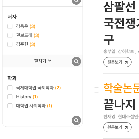
삼팔선 
저자
국전쟁기
강용운
(3)
권보드래
(3)
구
김준현
(3)
홍부일
상허학보 , v
펼치기
원문보기
학과
학술논
국제대학원 국제학과
(2)
History
(1)
끝나지
대학원 사회학과
(1)
반재영
현대소설연구 [
원문보기