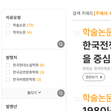
검색 키워드
[주제어: 
자료유형
학술논문
(73)
학술논
학위논문
(4)
한국전
을 중
발행처
한국현대소설학회
(6)
양정심
한국민족운동사연
한국공연문화학회
(3)
원문보기
한국비평문학회
(3)
펼치기
학술논
발행년
198