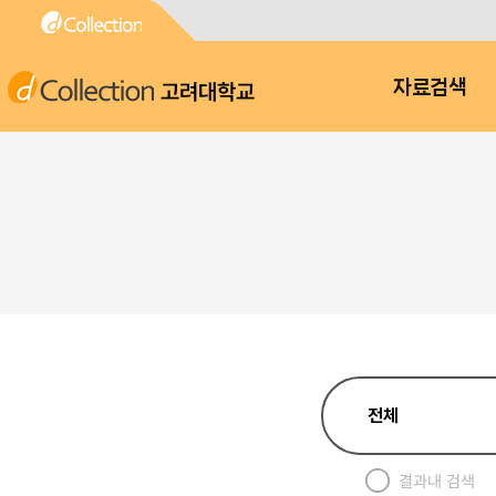
고려대학교
자료검색
결과내 검색