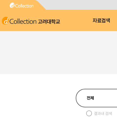
고려대학교
자료검색
결과내 검색