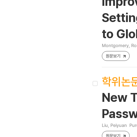
Impro
Setti
to Glo
Montgomery, Ro
원문보기
학위논
New T
Passw
Liu, Peiyuan
Pur
원문보기