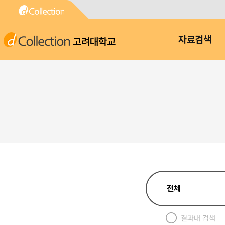
고려대학교
자료검색
결과내 검색