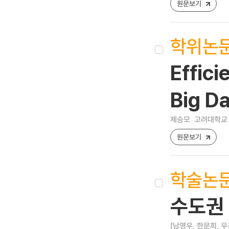
원문보기
학위논
Effic
Big D
제승모
고려대학교 
원문보기
학술논
수도권
[남영우, 한문희, 우