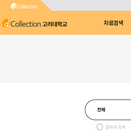
고려대학교
자료검색
결과내 검색