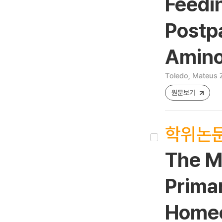
Feedi
Postp
Amino
Toledo, Mateus 
원문보기
학위논
The M
Prima
Homeo