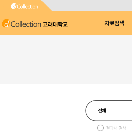
고려대학교
자료검색
결과내 검색