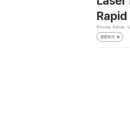
Laser
Rapid
Khosla, Kanav
U
원문보기