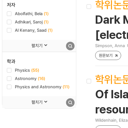
학위논
저자
Abolfathi, Bela
(1)
Dark 
Adhikari, Saroj
(1)
Al Kenany, Saad
(1)
[elect
펼치기
Simpson, Anna
원문보기
학과
Physics
(55)
학위논
Astronomy
(16)
Physics and Astronomy
(11)
Of Isl
펼치기
resou
Wildenhain, Eliz