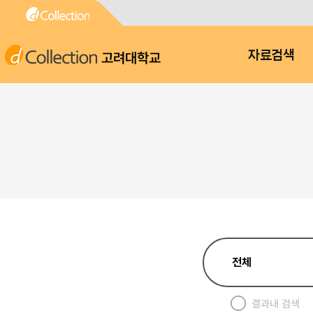
고려대학교
자료검색
결과내 검색