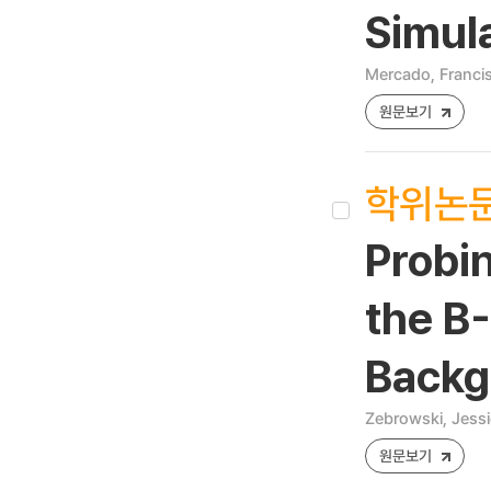
Simula
Mercado, Francis
원문보기
학위논
Probin
the B
Backg
Zebrowski, Jess
원문보기