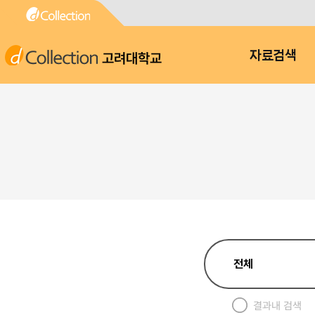
고려대학교
자료검색
결과내 검색