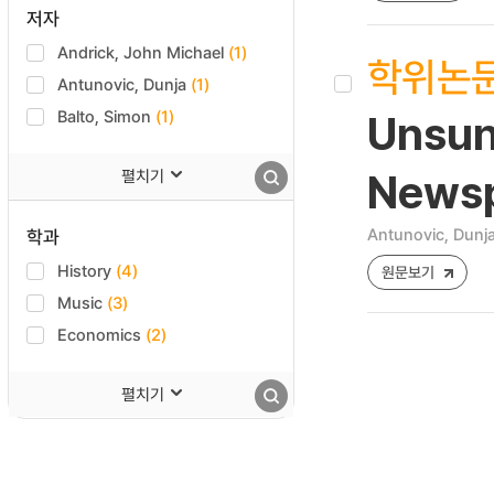
저자
Andrick, John Michael
(1)
학위논
Antunovic, Dunja
(1)
Balto, Simon
(1)
Unsun
펼치기
Newsp
Antunovic, Dunj
학과
History
(4)
원문보기
Music
(3)
Economics
(2)
펼치기