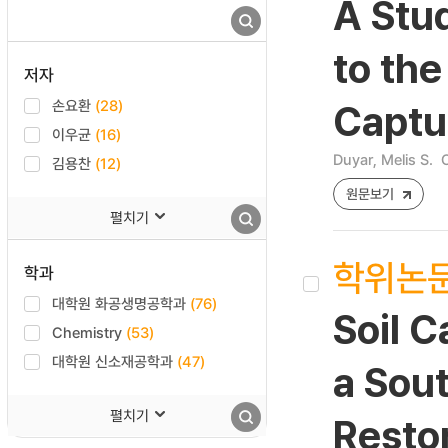
A Stu
to the
저자
손요환
(28)
Captur
이우균
(16)
Duyar, Melis S.
김용찬
(12)
원문보기
펼치기
학위논
학과
대학원 화공생명공학과
(76)
Soil 
Chemistry
(53)
대학원 신소재공학과
(47)
a Sout
펼치기
Resto