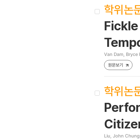
학위논
Fickl
Tempo
Van Dam, Bryce 
원문보기
학위논
Perfor
Citize
Liu, John Chun