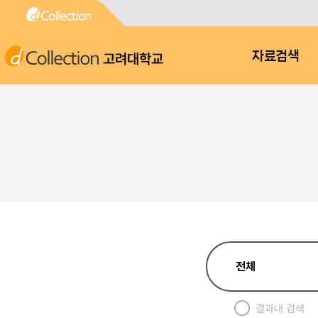
고려대학교
자료검색
결과내 검색