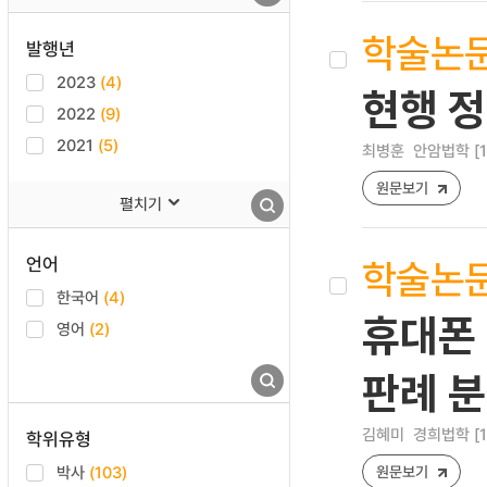
학술논
발행년
2023
(4)
현행 
2022
(9)
2021
(5)
최병훈
안암법학 [122
원문보기
펼치기
언어
학술논
한국어
(4)
휴대폰 
영어
(2)
판례 
김혜미
경희법학 [122
학위유형
박사
(103)
원문보기