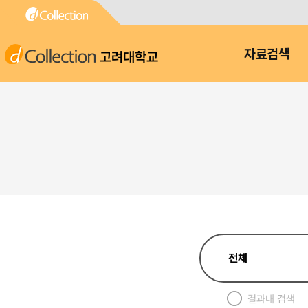
고려대학교
자료검색
결과내 검색