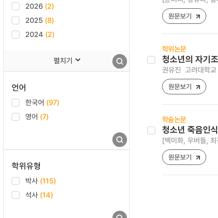
2026
(2)
원문보기
2025
(8)
2024
(2)
학위논문
청소년의 자기조
펼치기
권유진
고려대학교 
언어
원문보기
한국어
(97)
영어
(7)
학술논문
청소년 죽음인식
[백미화, 우버들, 최
원문보기
학위유형
박사
(115)
석사
(14)