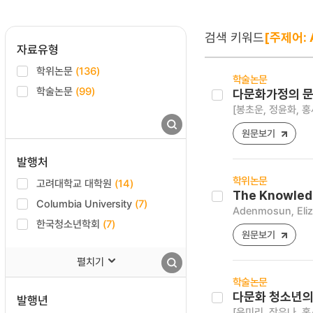
검색 키워드
[주제어: 
자료유형
학위논문
(136)
학술논문
학술논문
(99)
다문화가정의 문
[봉초운, 정윤화, 홍
원문보기
발행처
학위논문
고려대학교 대학원
(14)
The Knowledg
Columbia University
(7)
Adenmosun, Eli
한국청소년학회
(7)
원문보기
펼치기
학술논문
다문화 청소년의
발행년
[윤미리, 장유나, 홍