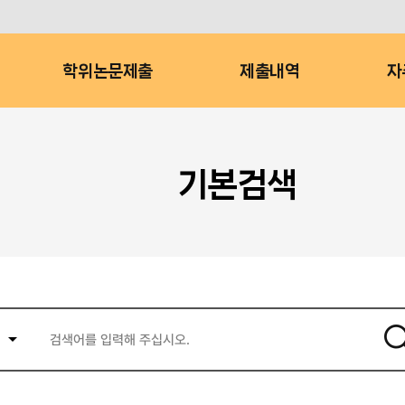
학위논문제출
제출내역
자
기본검색