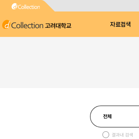
고려대학교
자료검색
결과내 검색