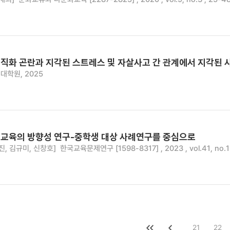
직화 곤란과 지각된 스트레스 및 자살사고 간 관계에서 지각된 사
대학원, 2025
교육의 방향성 연구-중학생 대상 사례연구를 중심으로
진, 김규미, 신창호]
한국교육문제연구 [1598-8317] , 2023 , vol.41, no.1
21
22