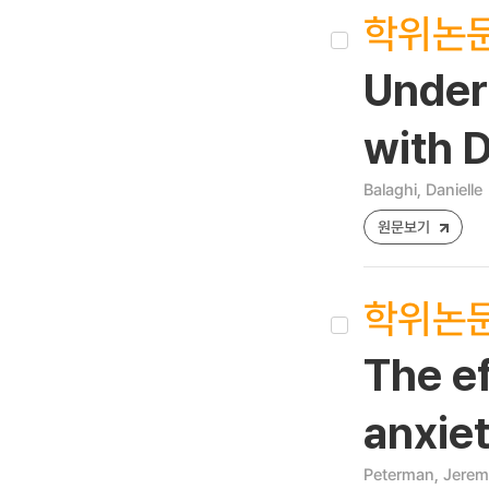
학위논
Under
with 
Balaghi, Danielle
원문보기
학위논
The ef
anxie
Peterman, Jerem