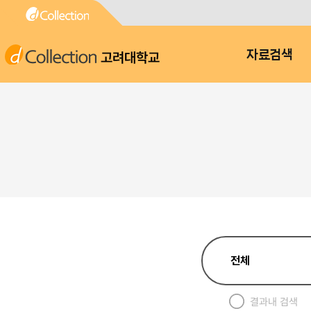
고려대학교
자료검색
결과내 검색