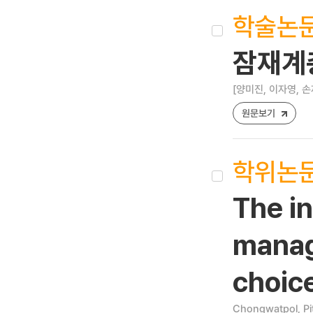
학술논
잠재계
[양미진, 이자영, 손
원문보기
학위논
The i
manage
choic
Chongwatpol, Pi