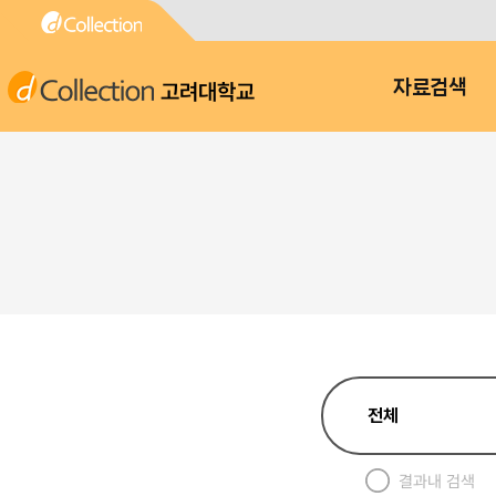
고려대학교
자료검색
결과내 검색