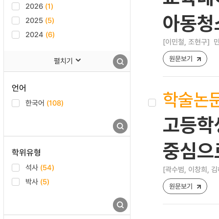
2026
(1)
아동청
2025
(5)
2024
(6)
[이민철, 조현구]
민
원문보기
펼치기
언어
학술논
한국어
(108)
고등학생
중심으
학위유형
석사
(54)
[곽수범, 이창희, 김
박사
(5)
원문보기