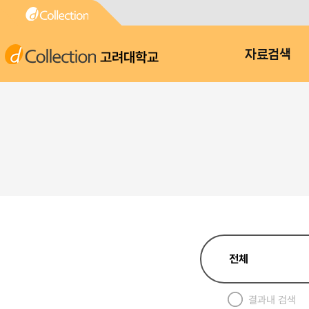
고려대학교
자료검색
결과내 검색