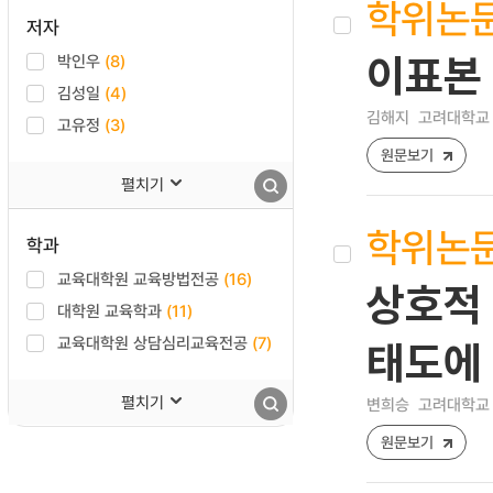
학위논
저자
박인우
(8)
이표본
김성일
(4)
김해지
고려대학교 
고유정
(3)
원문보기
펼치기
학위논
학과
교육대학원 교육방법전공
(16)
상호적
대학원 교육학과
(11)
교육대학원 상담심리교육전공
(7)
태도에
펼치기
변희승
고려대학교 
원문보기