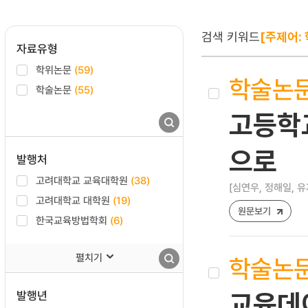
검색 키워드
[주제어:
자료유형
학위논문
(59)
학술논
학술논문
(55)
고등학교
으로
발행처
고려대학교 교육대학원
(38)
[심연우, 정해일, 유
고려대학교 대학원
(19)
원문보기
한국교육방법학회
(6)
펼치기
학술논
발행년
교육데