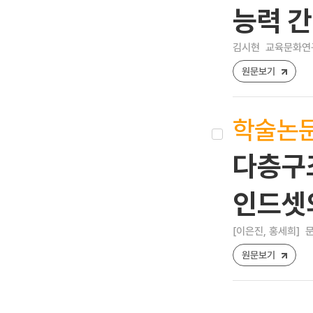
능력 
김시현
교육문화연구 [
원문보기
학술논
다층구
인드셋의
[이은진, 홍세희]
문
원문보기