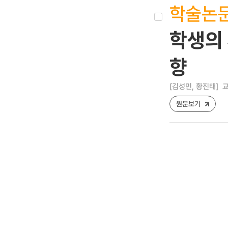
학술논
학생의
향
[김성민, 황진태]
교
원문보기