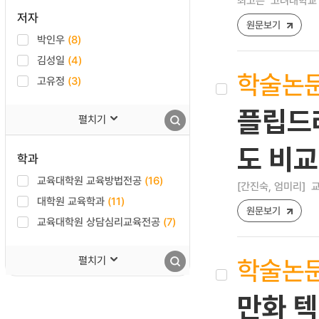
최고은
고려대학교 
저자
원문보기
박인우
(8)
김성일
(4)
학술논
고유정
(3)
플립드
펼치기
도 비교
학과
교육대학원 교육방법전공
(16)
[간진숙, 엄미리]
교
대학원 교육학과
(11)
원문보기
교육대학원 상담심리교육전공
(7)
학술논
펼치기
만화 텍