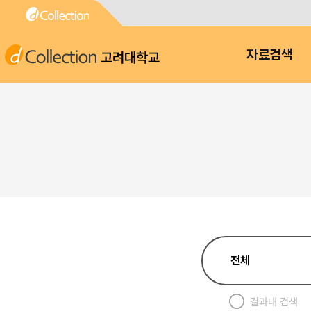
고려대학교
자료검색
결과내 검색