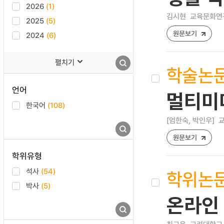
2026
(1)
김시현
교육문화연구 [
2025
(5)
원문보기
2024
(6)
펼치기
학술논
언어
멀티미
한국어
(108)
[엄한숙, 박인우]
교
원문보기
학위유형
석사
(54)
학위논
박사
(5)
온라인 