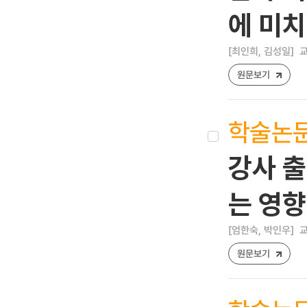
에 미치
[최인희, 김성일]
교
원문보기
학술논
강사 출
는 영향
[엄한숙, 박인우]
교
원문보기