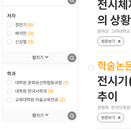
전시체제
저자
의 상
정안기
(5)
윤희상
고려대학교 
배석만
(3)
원문보기
신상철
(3)
펼치기
학술논
학과
전시기(
대학원 문화유산학협동과정
(7)
대학원 한국사학과
(3)
추이
교육대학원 미술교육전공
(2)
정병욱
한국민족운동사연
펼치기
원문보기