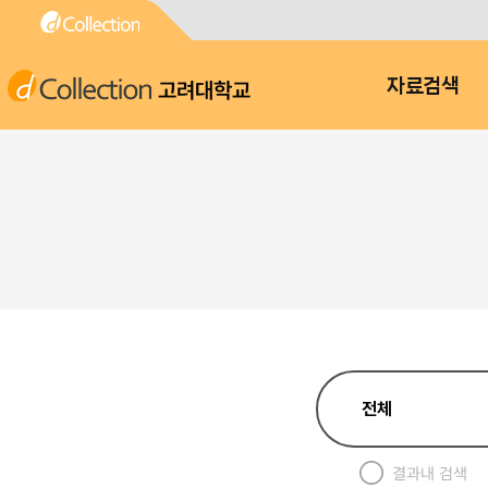
고려대학교
자료검색
결과내 검색