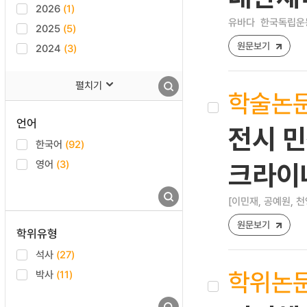
2026
(1)
유바다
한국독립운동사연
2025
(5)
원문보기
2024
(3)
펼치기
학술논
언어
전시 민
한국어
(92)
영어
(3)
크라이
[이민재, 공예원, 천
원문보기
학위유형
석사
(27)
학위논
박사
(11)