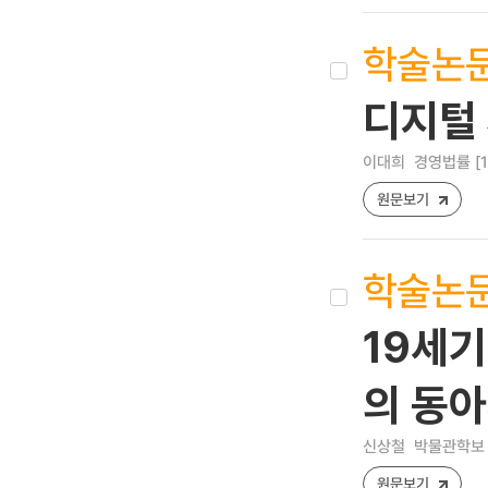
학술논
디지털
이대희
경영법률 [122
원문보기
학술논
19세기
의 동아
신상철
박물관학보 [17
원문보기