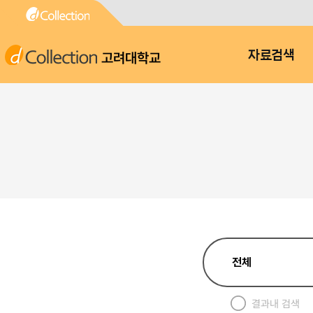
고려대학교
자료검색
결과내 검색