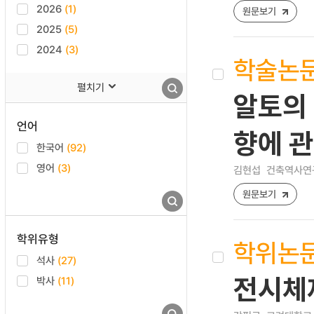
2026
(1)
원문보기
2025
(5)
2024
(3)
학술논
펼치기
알토의
언어
향에 관
한국어
(92)
영어
(3)
김현섭
건축역사연구 [1
원문보기
학위유형
학위논
석사
(27)
전시체제
박사
(11)