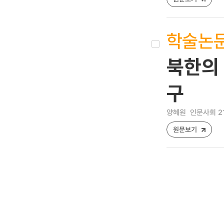
학술논
북한의
구
양혜원
인문사회 21 [
원문보기