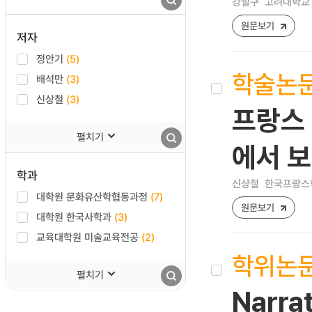
강필구
고려대학교 
원문보기
저자
정안기
(5)
학술논
배석만
(3)
신상철
(3)
프랑스 
펼치기
에서 
학과
신상철
한국프랑스학논집
대학원 문화유산학협동과정
(7)
원문보기
대학원 한국사학과
(3)
교육대학원 미술교육전공
(2)
학위논
펼치기
Narrat