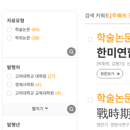
검색 키워드
[주제어: 
자료유형
학술논문
(64)
학술논
학위논문
(38)
한미연
[박휘락, 김병기]
신
발행처
원문보기
고려대학교 대학원
(27)
경제사학회
(4)
고려대학교 교육대학원
(4)
학술논
펼치기
戰時期
발행년
정안기
경영사연구 [27