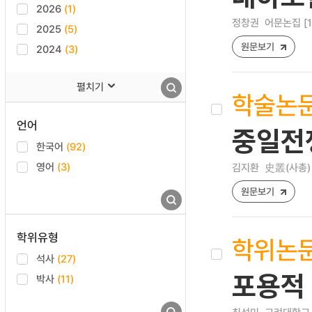
2026
(1)
정창권
어문논집 [122
2025
(5)
원문보기
2024
(3)
펼치기
학술논
언어
중일전
한국어
(92)
영어
(3)
김지환
史叢(사총) [1
원문보기
학위유형
학위논
석사
(27)
포용적 
박사
(11)