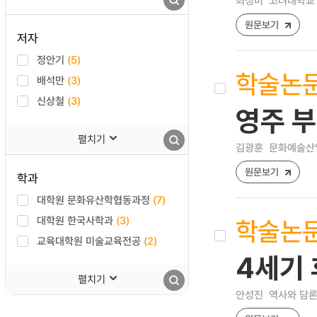
최성미
고려대학교 
원문보기
저자
정안기
(5)
학술논
배석만
(3)
신상철
(3)
영주 
펼치기
김광훈
문화예술산업연구
원문보기
학과
대학원 문화유산학협동과정
(7)
대학원 한국사학과
(3)
학술논
교육대학원 미술교육전공
(2)
4세기
펼치기
안성진
역사와 담론 [1