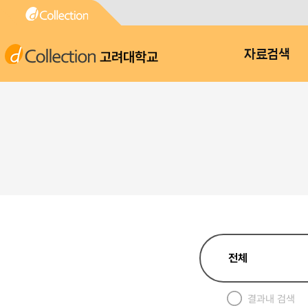
고려대학교
자료검색
결과내 검색