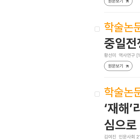
원문보기
학술논
중일전쟁
황선미
역사연구 [122
원문보기
학술논
‘재해’
심으로
김여진
인문사회 21 [