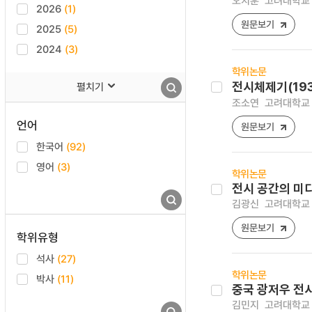
오치훈
고려대학교 
2026
(1)
원문보기
2025
(5)
2024
(3)
학위논문
펼치기
전시체제기(193
조소연
고려대학교 
언어
원문보기
한국어
(92)
영어
(3)
학위논문
전시 공간의 미
김광신
고려대학교 
원문보기
학위유형
석사
(27)
학위논문
박사
(11)
중국 광저우 전
김민지
고려대학교 