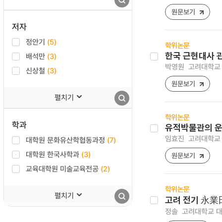
원문보기
저자
정안기
(5)
학위논문
한국 근현대사 
배석만
(3)
박영원
고려대학교 
신상철
(3)
원문보기
펼치기
학위논문
학과
유적박물관의 운
임효진
고려대학교 
대학원 문화유산학협동과정
(7)
대학원 한국사학과
(3)
원문보기
교육대학원 미술교육전공
(2)
학위논문
펼치기
고려 전기 永業
정솔
고려대학교 대