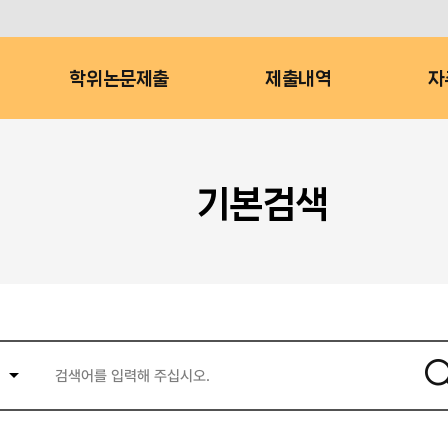
학위논문제출
제출내역
자
기본검색