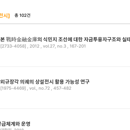
총 102건
전시]
본 戰時金融金庫의 식민지 조선에 대한 자금투융자구조와 실
33-4058] , 2012 , vol.27, no.3 , 167-201
외규장각 의궤의 상설전시 활용 가능성 연구
975-4469] , vol., no.72 , 457-482
분급체계와 운영