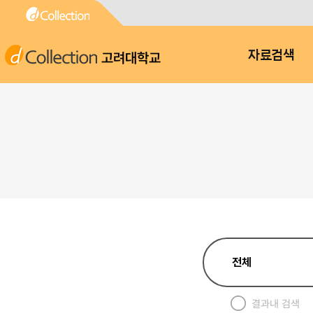
고려대학교
자료검색
결과내 검색