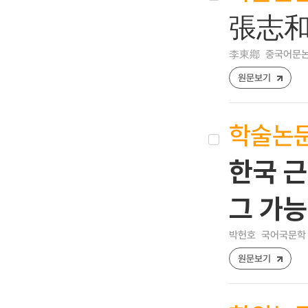
張志和
李東鄕
중국어문논총 [
원문보기
학술논
한국 근
그 가능
박헌호
국어국문학 [0
원문보기