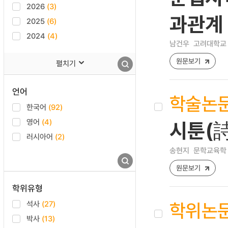
2026
(3)
과관계
2025
(6)
2024
(4)
남건우
고려대학교 
원문보기
펼치기
언어
학술논
한국어
(92)
영어
(4)
시툰(詩
러시아어
(2)
송현지
문학교육학 [12
원문보기
학위유형
학위논
석사
(27)
박사
(13)