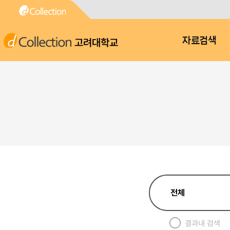
고려대학교
자료검색
결과내 검색