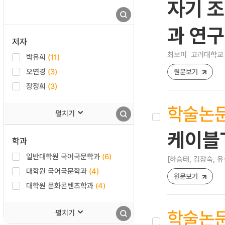
자기 조
과 연구
저자
최보미
고려대학교 
박유희
(11)
오연경
(3)
원문보기
장정희
(3)
학술논
펼치기
케이블
학과
일반대학원 국어국문학과
(6)
[하승태, 김창숙, 유
대학원 국어국문학과
(4)
원문보기
대학원 문화콘텐츠학과
(4)
학술논
펼치기