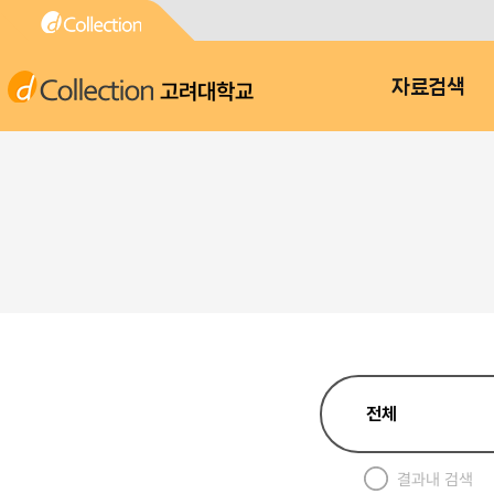
고려대학교
자료검색
결과내 검색