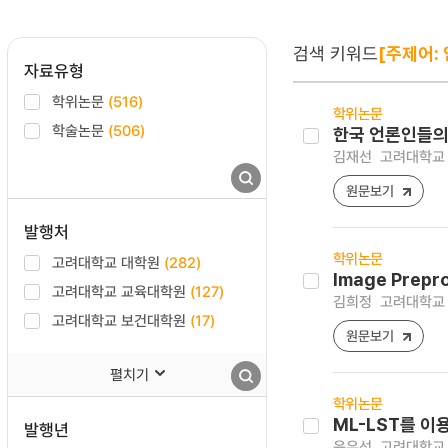
검색 키워드
[주제어: 
자료유형
학위논문
(516)
학위논문
학술논문
(506)
한국 언론인들의
김재선
고려대학교 
원문보기
발행처
학위논문
고려대학교 대학원
(282)
Image Prepr
고려대학교 교육대학원
(127)
김희정
고려대학교 
고려대학교 보건대학원
(17)
원문보기
펼치기
학위논문
ML-LST를 이
발행년
윤유선
고려대학교 