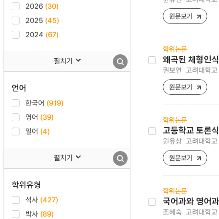
2026
(30)
원문보기
2025
(45)
2024
(67)
학위논문
왜곡된 체형인식
펼치기
권보연
고려대학교 
언어
원문보기
한국어
(919)
영어
(39)
학위논문
고등학교 토론식
일어
(4)
원유상
고려대학교 
펼치기
원문보기
학위유형
학위논문
석사
(427)
국어과와 영어과
조혜숙
고려대학교 
박사
(89)