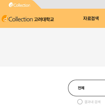
고려대학교
자료검색
결과내 검색