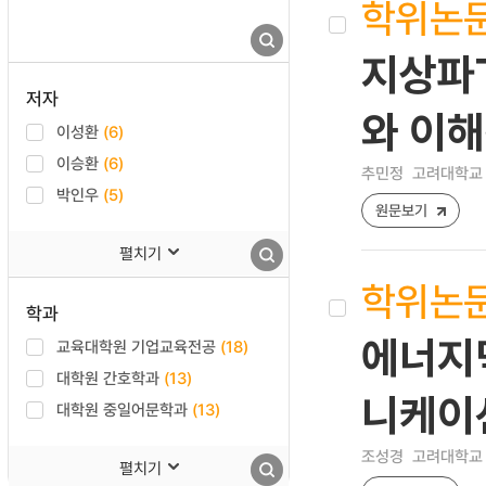
학위논
지상파T
저자
와 이
이성환
(6)
이승환
(6)
추민정
고려대학교 
박인우
(5)
원문보기
펼치기
학위논
학과
에너지
교육대학원 기업교육전공
(18)
대학원 간호학과
(13)
니케이
대학원 중일어문학과
(13)
조성경
고려대학교 
펼치기