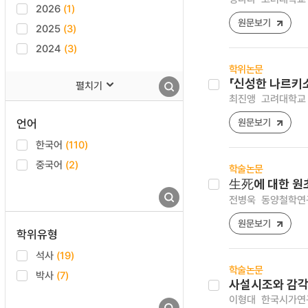
2026
(1)
원문보기
2025
(3)
2024
(3)
학위논문
「신성한 나르키소스
펼치기
최진앵
고려대학교 
언어
원문보기
한국어
(110)
중국어
(2)
학술논문
生死에 대한 원
전병욱
동양철학연구 [
원문보기
학위유형
석사
(19)
학술논문
박사
(7)
사설시조와 감각
이형대
한국시가연구 [