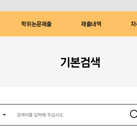
학위논문제출
제출내역
자
기본검색