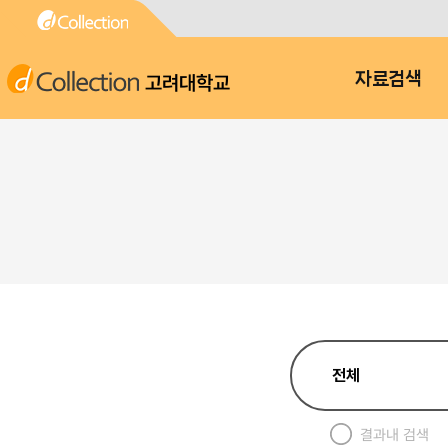
고려대학교
자료검색
결과내 검색