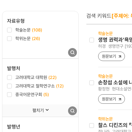
검색 키워드
[주제어: 
자료유형
학술논문
(108)
학술논문
학위논문
(26)
생명 권력과‘욕망
허경
생명연구 [1976-
원문보기
발행처
학술논문
고려대학교 대학원
(22)
손창섭 소설에 
고려대학교 철학연구소
(12)
황정현
현대소설연구 [
중국어문연구회
(5)
원문보기
펼치기
학위논문
찰스 디킨즈의 『
발행년
정나라
고려대학교 