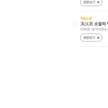
원문보기
학술논문
馮沅君 소설의
이희영
중국어문논총 [
원문보기