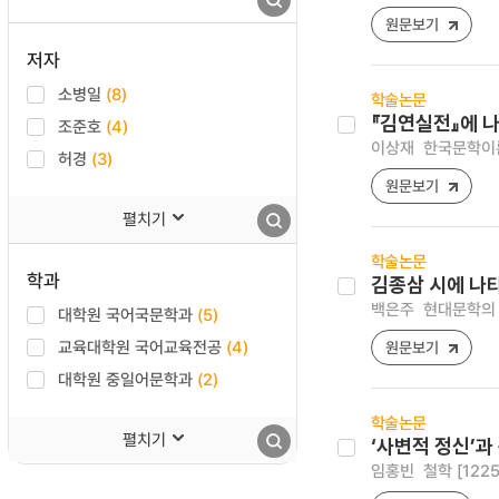
원문보기
저자
소병일
(8)
학술논문
『김연실전』에 나
조준호
(4)
이상재
한국문학이론과 
허경
(3)
원문보기
펼치기
학술논문
학과
김종삼 시에 나
백은주
현대문학의 연구
대학원 국어국문학과
(5)
교육대학원 국어교육전공
(4)
원문보기
대학원 중일어문학과
(2)
학술논문
펼치기
‘사변적 정신’과
임홍빈
철학 [1225-