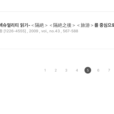
 섹슈얼리티 읽기-＜隔絶＞＜隔絶之後＞＜旅游＞를 중심으
1226-4555] , 2009 , vol., no.43 , 567-588
1
2
3
4
5
6
7