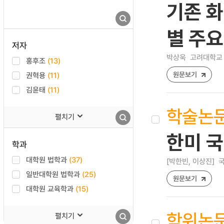
기존 화
별 주요
저자
박상욱
고려대학교 
홍후조
(13)
원문보기
권혁용
(11)
김윤태
(11)
학술논
펼치기
한미 국
학과
대학원 법학과
(37)
[박한빈, 이상진]
국
일반대학원 법학과
(25)
원문보기
대학원 교육학과
(15)
학위논
펼치기