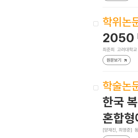
학위논
2050
최준희
고려대학교 
원문보기
학술논
한국 
혼합형
[양재진, 최영준]
동