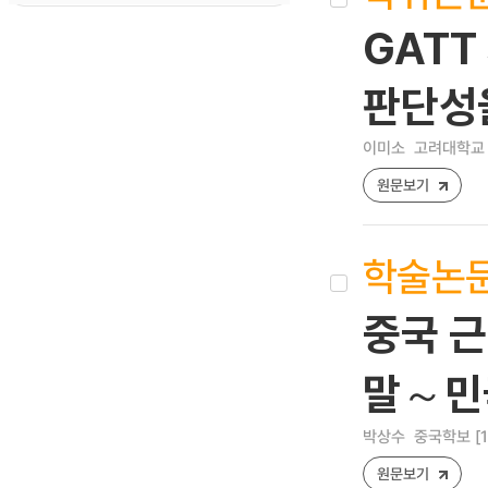
GATT
판단성
이미소
고려대학교 
원문보기
학술논
중국 근
말～민
박상수
중국학보 [12
원문보기