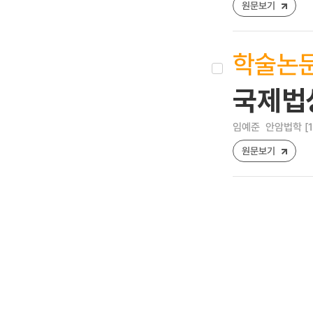
원문보기
학술논
국제법
임예준
안암법학 [122
원문보기