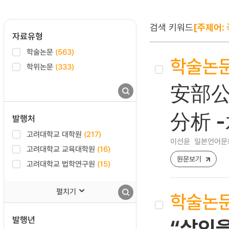
검색 키워드
[주제어: 
자료유형
학술논문
(563)
학술논
학위논문
(333)
安部
分析 
발행처
고려대학교 대학원
(217)
이선윤
일본언어문화 [1
고려대학교 교육대학원
(16)
원문보기
고려대학교 법학연구원
(15)
펼치기
학술논
발행년
“살인을