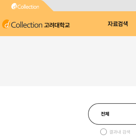
고려대학교
자료검색
결과내 검색