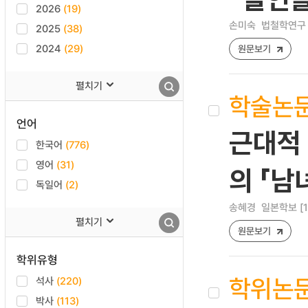
2026
(19)
손미숙
법철학연구 [12
2025
(38)
2024
(29)
원문보기
펼치기
학술논
언어
근대적
한국어
(776)
영어
(31)
의 「
독일어
(2)
송혜경
일본학보 [122
펼치기
원문보기
학위유형
학위논
석사
(220)
박사
(113)