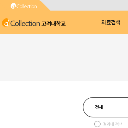
고려대학교
자료검색
결과내 검색