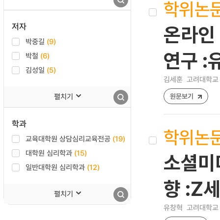
학위논
저자
온라인 
박중길
(9)
연구 
박철
(6)
김성일
(5)
김세훈
고려대학교 
펼치기
원문보기
학과
학위논
교육대학원 상담심리교육전공
(19)
대학원 심리학과
(15)
소셜미
일반대학원 심리학과
(12)
향 :Z
펼치기
유창혁
고려대학교 