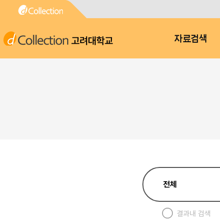
고려대학교
자료검색
결과내 검색