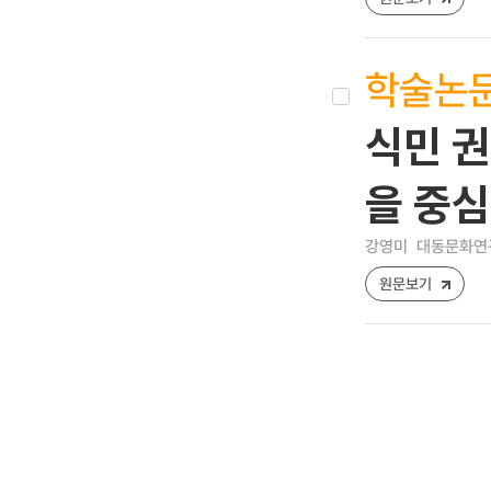
학술논
식민 
을 중
강영미
대동문화연구 [1
원문보기