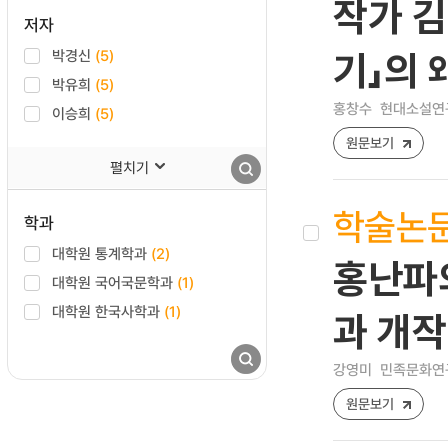
작가 
저자
박경신
(5)
기」의
박유희
(5)
홍창수
현대소설연구 [
이승희
(5)
원문보기
펼치기
학술논
학과
대학원 통계학과
(2)
홍난파의
대학원 국어국문학과
(1)
대학원 한국사학과
(1)
과 개작
강영미
민족문화연구 [1
원문보기