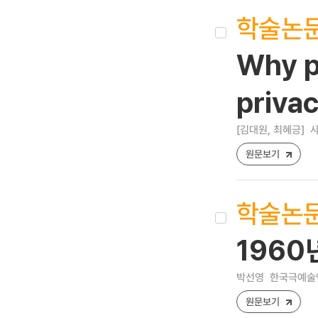
학술논
Why p
priva
[김대원, 최혜긍]
사
원문보기
학술논
1960
박선영
한국극예술연구 [
원문보기