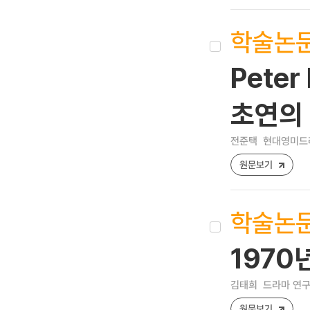
학술논
Pete
초연의
전준택
현대영미드라마 
원문보기
학술논
1970
김태희
드라마 연구 [1
원문보기