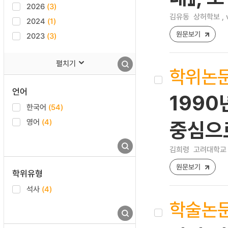
2026
(3)
김유동
상허학보 , v
2024
(1)
원문보기
2023
(3)
펼치기
학위논
언어
1990
한국어
(54)
영어
(4)
중심으
김희령
고려대학교 
원문보기
학위유형
석사
(4)
학술논