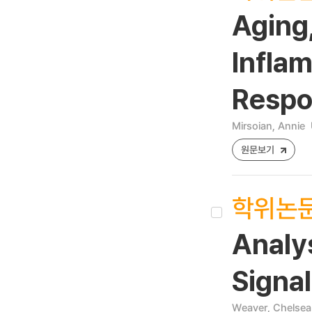
Aging,
Infla
Respo
Mirsoian, Annie
원문보기
학위논
Analy
Signal
Weaver, Chelsea