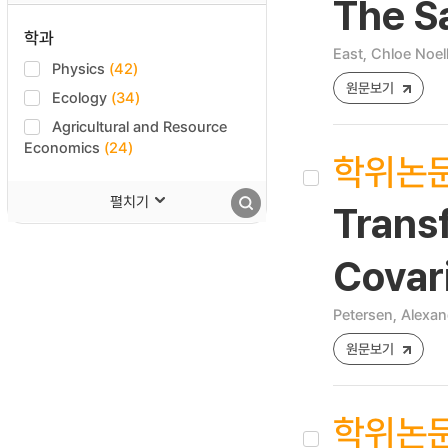
The S
학과
East, Chloe Noel
Physics
(42)
원문보기
Ecology
(34)
Agricultural and Resource
Economics
(24)
학위논
펼치기
Trans
Covari
Petersen, Alexan
원문보기
학위논