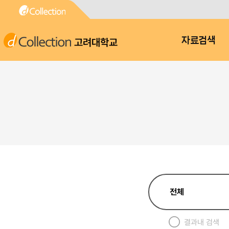
고려대학교
자료검색
결과내 검색