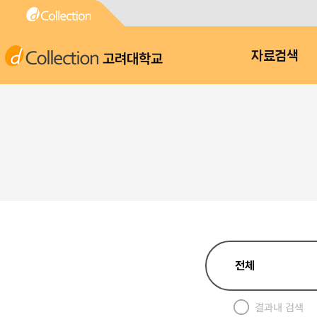
고려대학교
자료검색
결과내 검색