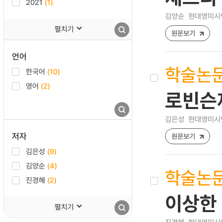
2021
(1)
김양순
현대영미시연구 
펼치기
원문보기
언어
학술논
한국어
(10)
영어
(2)
로빈슨
김은성
현대영미시연구 
저자
원문보기
김은성
(9)
김양순
(4)
학술논
진경혜
(2)
이상한
펼치기