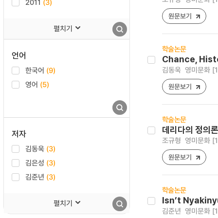
2011
(3)
원문보기
펼치기
학술논문
언어
Chance, Histo
김동욱
영미문화 [159
한국어
(9)
영어
(5)
원문보기
학술논문
데리다의 정의론
저자
조규형
영미문화 [159
김동욱
(3)
원문보기
김은성
(3)
김준년
(3)
학술논문
Isn’t Nyakiny
펼치기
김준년
영미문화 [159