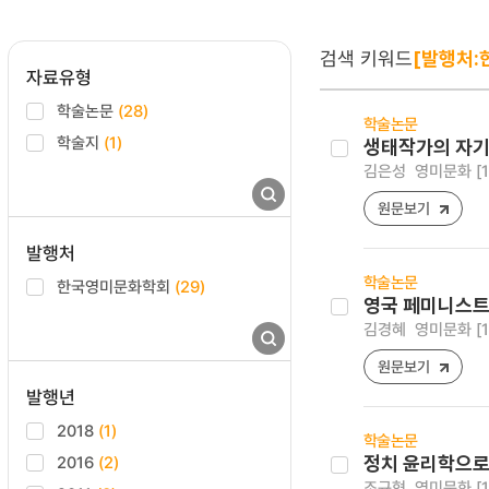
검색 키워드
[발행처:
자료유형
학술논문
(28)
학술논문
학술지
(1)
생태작가의 자기
김은성
영미문화 [159
원문보기
발행처
학술논문
한국영미문화학회
(29)
영국 페미니스트 
김경혜
영미문화 [159
원문보기
발행년
2018
(1)
학술논문
2016
(2)
정치 윤리학으로
조규형
영미문화 [159