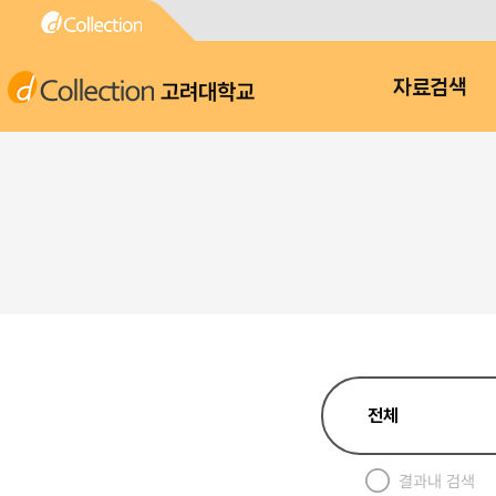
고려대학교
자료검색
결과내 검색