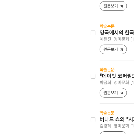
원문보기
학술논문
영국에서의 한국
이윤진
영미문화 [159
원문보기
학술논문
『데이빗 코퍼필
박금희
영미문화 [159
원문보기
학술논문
버나드 쇼의 『
김경혜
영미문화 [159