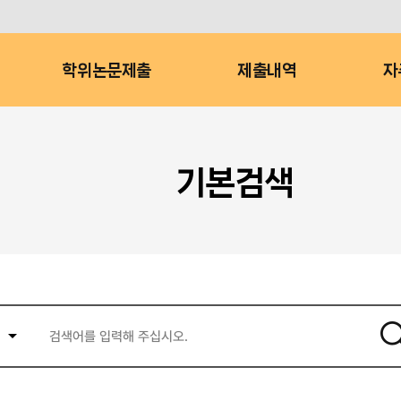
학위논문제출
제출내역
자
기본검색