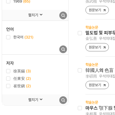
1969
(65)
孫武植
우석의대잡지 ,
원문보기
펼치기
학술논문
언어
밀도법 및 피부
한국어
(321)
金弘善
우석의대잡지 ,
원문보기
저자
학술논문
韓國人의 色盲 
徐英錫
(3)
李碩雨
우석의대잡지 ,
任東安
(2)
원문보기
崔世鎭
(2)
펼치기
학술논문
마우스 顎下腺
李相萬
우석의대잡지 ,