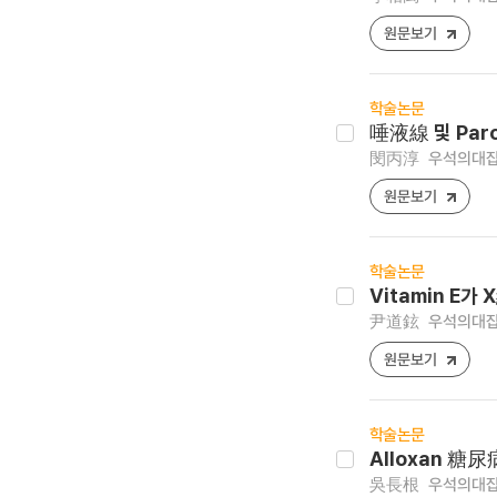
원문보기
학술논문
唾液線 및 Pa
閔丙淳
우석의대잡지 ,
원문보기
학술논문
Vitamin 
尹道鉉
우석의대잡지 ,
원문보기
학술논문
Alloxan 
吳長根
우석의대잡지 ,