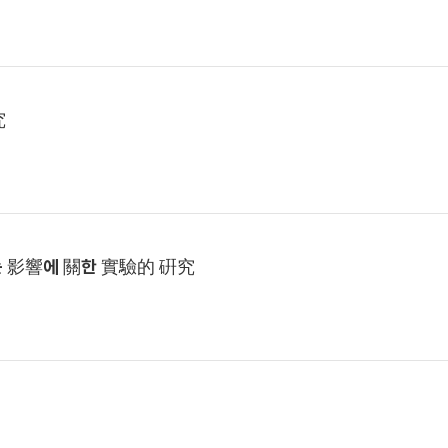
究
는 影響에 關한 實驗的 硏究