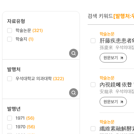
검색 키워드
[발행처:
자료유형
학술논문
(321)
학술논문
학술지
(1)
肝藤疾患患者의 血
孫慶來
우석의대잡지 ,
원문보기
발행처
학술논문
우석대학교 의과대학
(322)
內視鏡에 依한
安龍承
우석의대잡지 ,
원문보기
발행년
1971
(56)
학술논문
1970
(56)
纖維素融解酵素