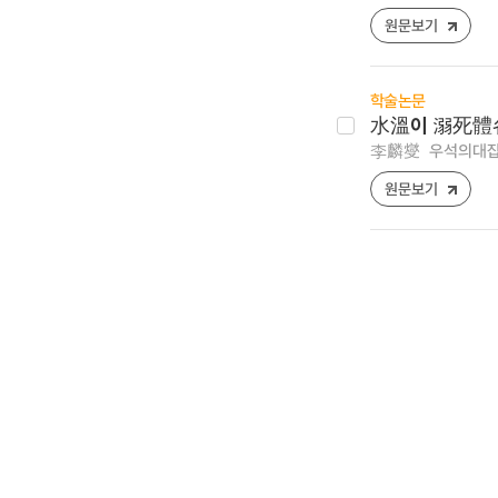
원문보기
학술논문
水溫이 溺死體各
李麟燮
우석의대잡지 ,
원문보기