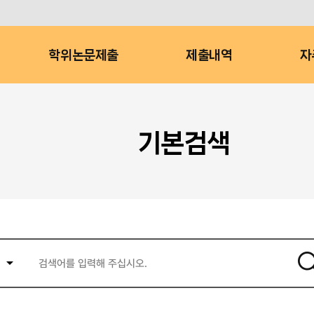
학위논문제출
제출내역
자
기본검색