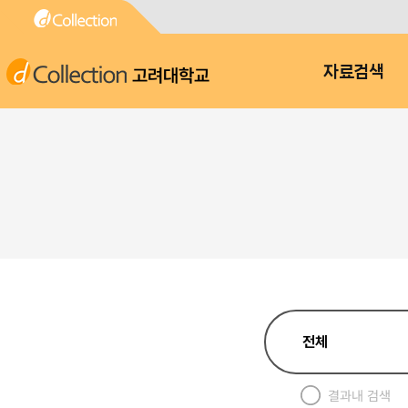
고려대학교
자료검색
결과내 검색