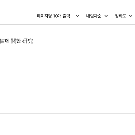
性値에 關한 硏究