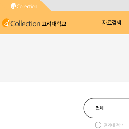
고려대학교
자료검색
결과내 검색