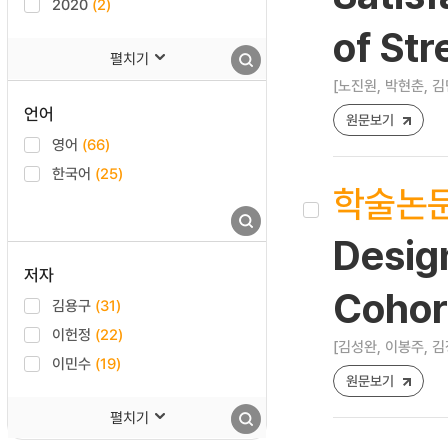
2020
(2)
of Str
펼치기
[노진원, 박현춘, 김
언어
원문보기
영어
(66)
한국어
(25)
학술논
Desig
저자
Cohor
김용구
(31)
이헌정
(22)
[김성완, 이봉주, 김
이민수
(19)
원문보기
펼치기