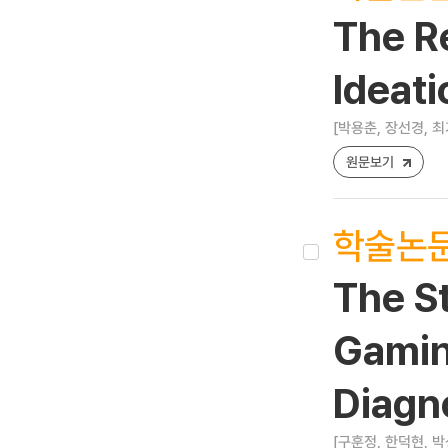
The R
Ideati
[박용춘, 장선경, 최
원문보기
학술논
The St
Gamin
Diagn
[구훈정, 한덕현, 박