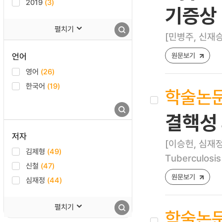
2019
(3)
기증상
펼치기
[민병주, 신재승
언어
원문보기
영어
(26)
한국어
(19)
학술논
결핵성
저자
[이승헌, 심재정
김제형
(49)
Tuberculosis
신철
(47)
원문보기
심재정
(44)
펼치기
학술논