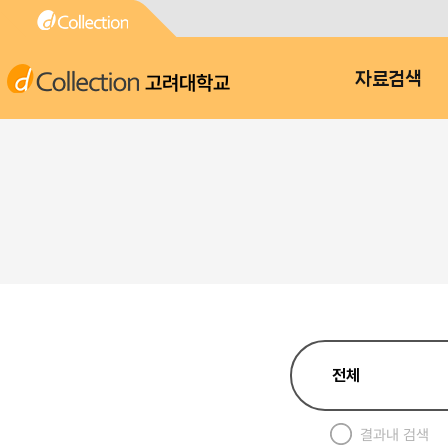
고려대학교
자료검색
결과내 검색