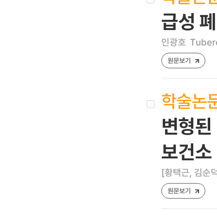
급성 
인광호
Tuberc
원문보기
학술논
변형된 
보건소
[황택근, 김순덕
원문보기