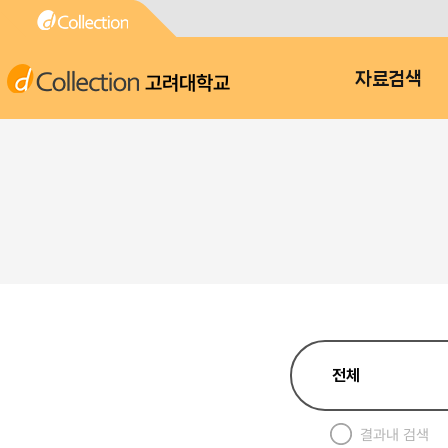
고려대학교
자료검색
결과내 검색