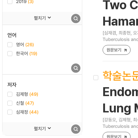
Two C
2019
(3)
Hamar
펼치기
[심재겸, 최종현, 오
언어
Tuberculosis and
영어
(26)
원문보기
한국어
(19)
학술논
저자
Endom
김제형
(49)
신철
(47)
Lung 
심재정
(44)
[강동오, 김제형, 최
Tuberculosis and
펼치기
원문보기