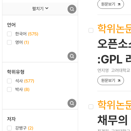
원문보기
펼치기
학위논
언어
한국어
(575)
오픈소스
영어
(1)
:GPL
연지영
고려대학교 
학위유형
원문보기
석사
(577)
박사
(8)
학위논
채무의
저자
강병구
(2)