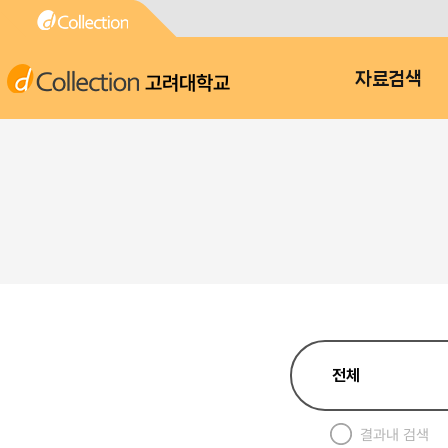
고려대학교
자료검색
결과내 검색