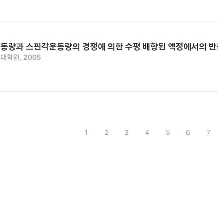
동량과 스핀각운동량의 경쟁에 의한 수평 배향된 액정에서의 
대학원, 2005
1
2
3
4
5
6
7