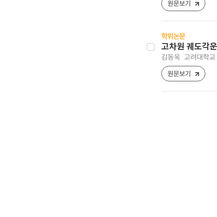
원문보기
학위논문
고차원 궤도각운
김동욱
고려대학교 
원문보기