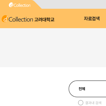
고려대학교
자료검색
결과내 검색