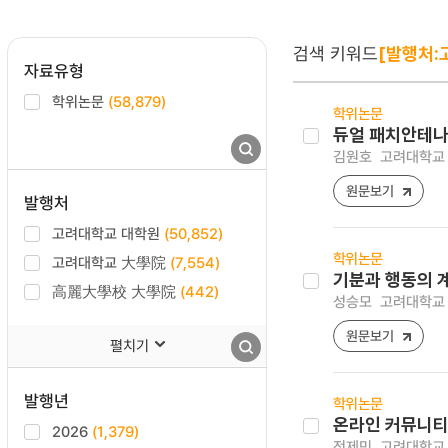
검색 키워드
[발행처:
자료유형
학위논문
(58,879)
학위논문
듀얼 패치안테나를 
김원호
고려대학교 
원문보기
발행처
고려대학교 대학원
(50,852)
학위논문
고려대학교 大學院
(7,554)
기분과 행동의 계절
高麗大學校 大學院
(442)
성승모
고려대학교 
원문보기
펼치기
발행년
학위논문
온라인 커뮤니티
2026
(1,379)
전제민
고려대학교 