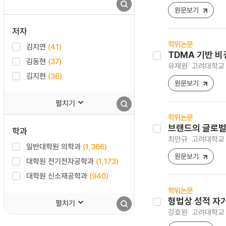
원문보기
저자
학위논문
김지연
(41)
TDMA 기반 비
김동현
(37)
유재원
고려대학교 
김지현
(36)
원문보기
펼치기
학위논문
브랜드의 글로벌
학과
최만규
고려대학교 
일반대학원 의학과
(1,366)
원문보기
대학원 전기전자공학과
(1,173)
대학원 신소재공학과
(940)
학위논문
형법상 성적 자
펼치기
강효원
고려대학교 