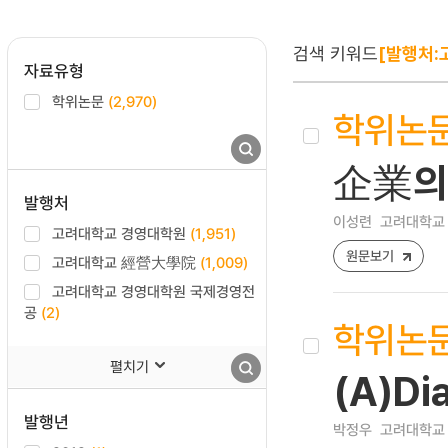
검색 키워드
[발행처:
자료유형
학위논문
(2,970)
학위논
企業의
발행처
이성련
고려대학교 
고려대학교 경영대학원
(1,951)
원문보기
고려대학교 經營大學院
(1,009)
고려대학교 경영대학원 국제경영전
공
(2)
학위논
펼치기
(A)Di
발행년
박정우
고려대학교 