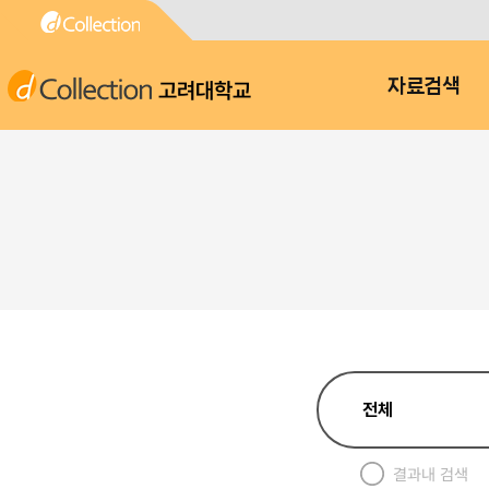
고려대학교
자료검색
결과내 검색