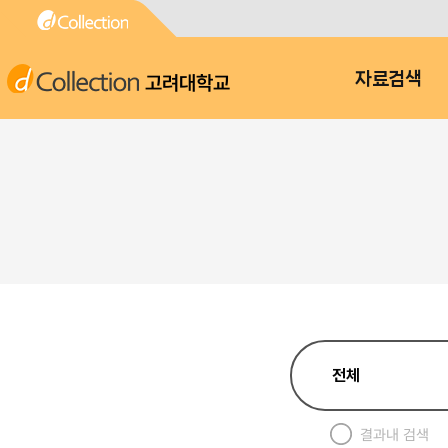
고려대학교
자료검색
결과내 검색