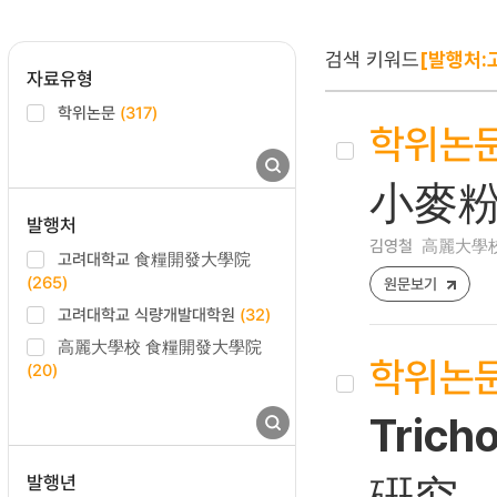
검색 키워드
[발행처
자료유형
학위논문
(317)
학위논
小麥粉과
발행처
김영철
高麗大學校
고려대학교 食糧開發大學院
(265)
원문보기
고려대학교 식량개발대학원
(32)
高麗大學校 食糧開發大學院
학위논
(20)
Tric
발행년
硏究