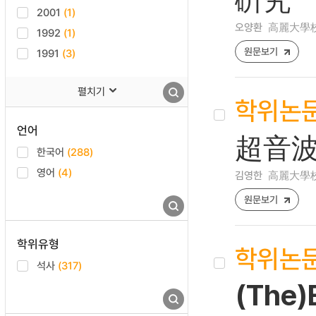
2001
(1)
오양환
高麗大學校
1992
(1)
원문보기
1991
(3)
펼치기
학위논
언어
超音波
한국어
(288)
영어
(4)
김영한
高麗大學校
원문보기
학위유형
학위논
석사
(317)
(The)E